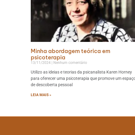
Minha abordagem teórica em
psicoterapia
13/11/2024
Nenhum comentário
Utilizo as ideias e teorias da psicanalista Karen Horney
para oferecer uma psicoterapia que promove um espaç
de descoberta pessoal
LEIA MAIS »