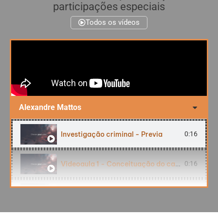
participações especiais
Todos os vídeos
Alexandre Mattos
Investigação criminal - Previa
0:16
Videoaula 1 - Conceituação do caso
0:16
Foco em Psicoterapia Breve
0:16