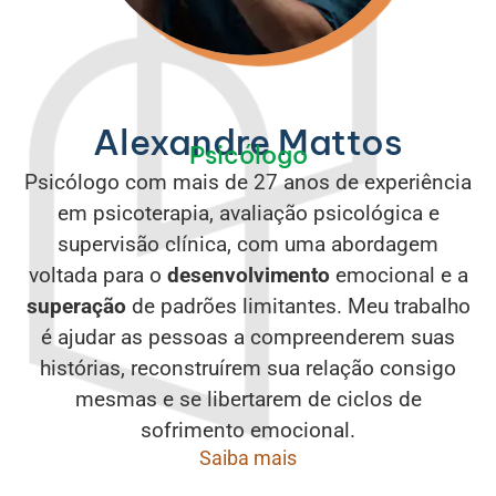
Alexandre Mattos
Psicólogo
Psicólogo com mais de 27 anos de experiência
em psicoterapia, avaliação psicológica e
supervisão clínica, com uma abordagem
voltada para o
desenvolvimento
emocional e a
superação
de padrões limitantes. Meu trabalho
é ajudar as pessoas a compreenderem suas
histórias, reconstruírem sua relação consigo
mesmas e se libertarem de ciclos de
Se
Trabalhamos
você
juntos
sofrimento emocional.
sente
para
Saiba mais
que
Processo
integrar
Um
repete
técnico
teoria