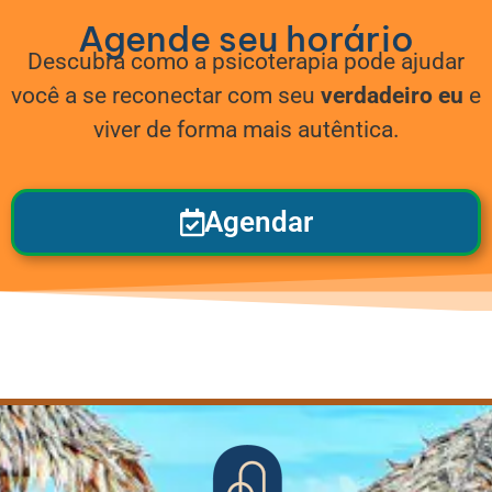
Saber
mais
para
relação
confiança
mais
Agende seu horário
organizações
Descubra como a psicoterapia pode ajudar
Saber
Saber
mais
mais
você a se reconectar com seu
verdadeiro eu
e
viver de forma mais autêntica.
Agendar